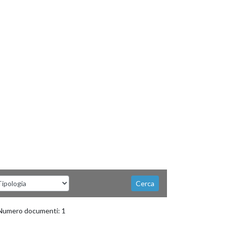
ezionare la tipologia
Cerca
umero documenti: 1