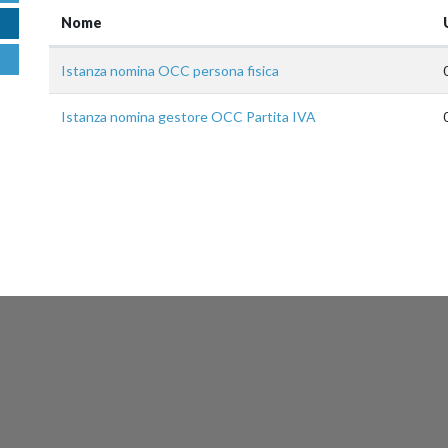
Nome
Istanza nomina OCC persona fisica
Istanza nomina gestore OCC Partita IVA