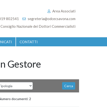
Area Associati
019 802541
segreteria@odcecsavona.com
Consiglio Nazionale dei Dottori Commercialisti
NICATI
CONTATTI
un Gestore
ezionare la tipologia
Cerca
umero documenti: 2