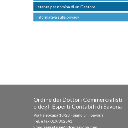
Istanza per nomina di un Gestore
Informativa sulla privacy
Ordine dei Dottori Commercialisti
e degli Esperti Contabili di Savona
Via Paleocapa 18/28 - piano 5° - Savona
Tel. e fax 019/802541
Email segreteria@odcecsavona.com