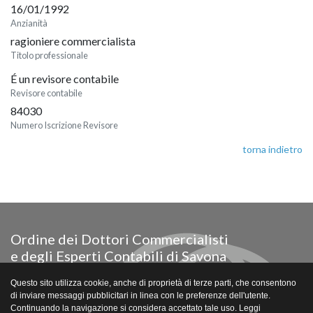
16/01/1992
Anzianità
ragioniere commercialista
Titolo professionale
É un revisore contabile
Revisore contabile
84030
Numero Iscrizione Revisore
torna indietro
Ordine dei Dottori Commercialisti
e degli Esperti Contabili di Savona
Via Paleocapa 18/28 - piano 5° - Savona
Questo sito utilizza cookie, anche di proprietà di terze parti, che consentono
Tel. e fax 019/802541
di inviare messaggi pubblicitari in linea con le preferenze dell'utente.
Email segreteria@odcecsavona.com
Continuando la navigazione si considera accettato tale uso. Leggi