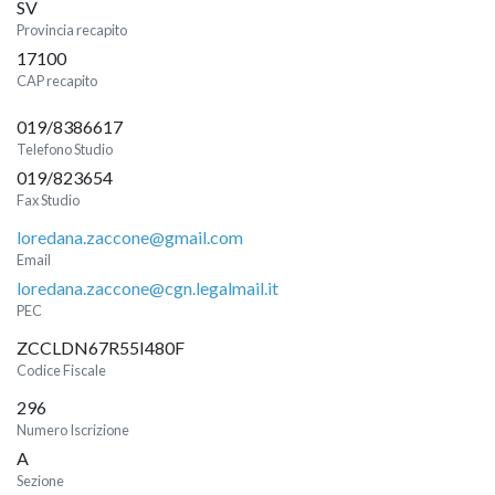
SV
Provincia recapito
17100
CAP recapito
019/8386617
Telefono Studio
019/823654
Fax Studio
loredana.zaccone@gmail.com
Email
loredana.zaccone@cgn.legalmail.it
PEC
ZCCLDN67R55I480F
Codice Fiscale
296
Numero Iscrizione
A
Sezione