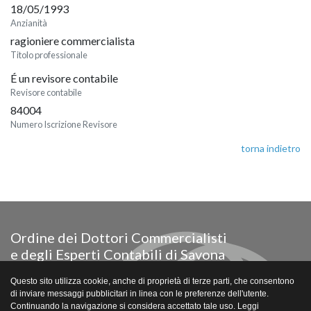
18/05/1993
Anzianità
ragioniere commercialista
Titolo professionale
É un revisore contabile
Revisore contabile
84004
Numero Iscrizione Revisore
torna indietro
Ordine dei Dottori Commercialisti
e degli Esperti Contabili di Savona
Via Paleocapa 18/28 - piano 5° - Savona
Questo sito utilizza cookie, anche di proprietà di terze parti, che consentono
Tel. e fax 019/802541
di inviare messaggi pubblicitari in linea con le preferenze dell'utente.
Email segreteria@odcecsavona.com
Continuando la navigazione si considera accettato tale uso. Leggi