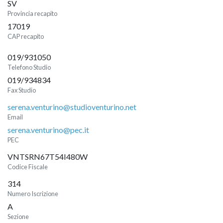
SV
Provincia recapito
17019
CAP recapito
019/931050
Telefono Studio
019/934834
Fax Studio
serena.venturino@studioventurino.net
Email
serena.venturino@pec.it
PEC
VNTSRN67T54I480W
Codice Fiscale
314
Numero Iscrizione
A
Sezione