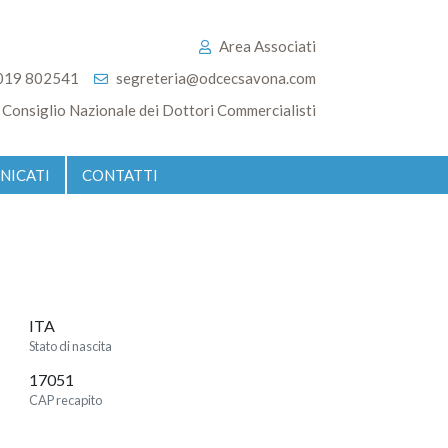
Area Associati
019 802541
segreteria@odcecsavona.com
Consiglio Nazionale dei Dottori Commercialisti
NICATI
CONTATTI
ITA
Stato di nascita
17051
CAP recapito