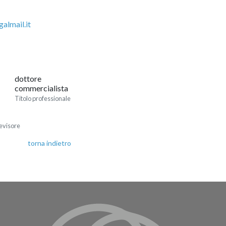
almail.it
dottore
commercialista
Titolo professionale
evisore
torna indietro