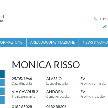
+39 
FORMAZIONE
AREA DOCUMENTAZIONE
NEWS & COMU
MONICA RISSO
25/05/1966
ALASSIO
SV
Data di nascita
Luogo di nascita
Provincia di nascita
VIA CAVOUR 2
ANDORA
SV
Indirizzo recapito
Comune recapito
Provincia recapito
0182 85028
0182 88306