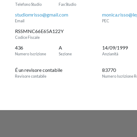
Telefono Studio
Fax Studio
studiomrisso@gmail.com
monica.risso@leg
Email
PEC
RSSMNC66E65A122Y
Codice Fiscale
436
A
14/09/1999
Numero Iscrizione
Sezione
Anzianità
É un revisore contabile
83770
Revisore contabile
Numero Iscrizione R