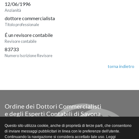
12/06/1996
Anzianità
dottore commercialista
Titolo professionale
É un revisore contabile
Revisore contabile
83733
Numero Iscrizione Revisore
torna indietro
Ordine dei Dottori Commercialisti
e degli Esperti Contabili di Savona
Via Paleocapa 18/28 - piano 5° - Savona
Questo sito utilizza cookie, anche di proprietà di terze parti, che consentono
Tel. e fax 019/802541
di inviare messaggi pubblicitari in linea con le preferenze dell'utente.
Email segreteria@odcecsavona.com
Continuando la navigazione si considera accettato tale uso. Leggi