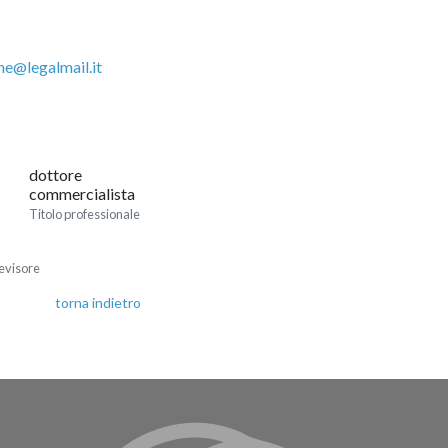
ne@legalmail.it
dottore
commercialista
Titolo professionale
evisore
torna indietro