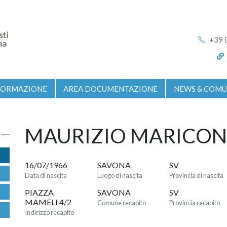
+39 
FORMAZIONE
AREA DOCUMENTAZIONE
NEWS & COMU
MAURIZIO MARICON
16/07/1966
SAVONA
SV
Data di nascita
Luogo di nascita
Provincia di nascita
PIAZZA
SAVONA
SV
MAMELI 4/2
Comune recapito
Provincia recapito
Indirizzo recapito