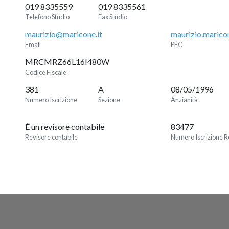
019 8335559
019 8335561
Telefono Studio
Fax Studio
maurizio@maricone.it
maurizio.marico
Email
PEC
MRCMRZ66L16I480W
Codice Fiscale
381
A
08/05/1996
Numero Iscrizione
Sezione
Anzianità
É un revisore contabile
83477
Revisore contabile
Numero Iscrizione R