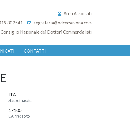
Area Associati
019 802541
segreteria@odcecsavona.com
Consiglio Nazionale dei Dottori Commercialisti
NICATI
CONTATTI
E
ITA
Stato di nascita
17100
CAP recapito